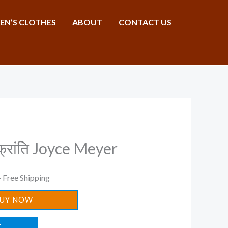
N’S CLOTHES
ABOUT
CONTACT US
l
Current
 क्रांति Joyce Meyer
rice
s:
 Free Shipping
.
90.00.
UY NOW
T