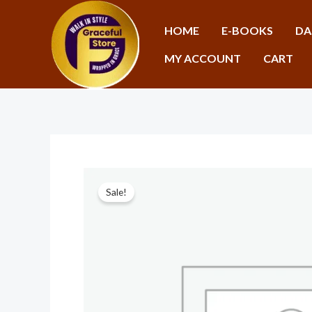
Skip
to
HOME
E-BOOKS
DA
content
MY ACCOUNT
CART
Sale!