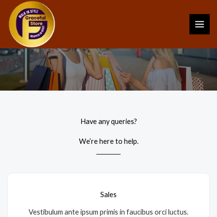
Skip
to
content
Contact Us
Have any queries?
We’re here to help.​
Sales
Vestibulum ante ipsum primis in faucibus orci luctus.