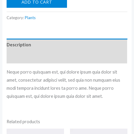
ADD TO CART
Category:
Plants
Description
Reviews (0)
Neque porro quisquam est, qui dolore ipsum quia dolor sit
amet, consectetur adipisci velit, sed quia non numquam eius
modi tempora incidunt lores ta porro ame. Neque porro
quisquam est, qui dolore ipsum quia dolor sit amet.
Related products
Original
Current