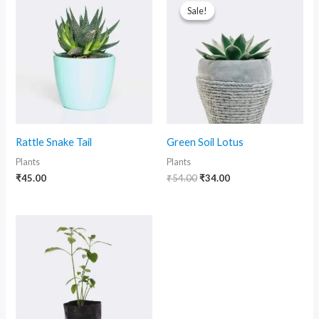
price
price
Sale!
Sale!
was:
is:
₹54.00.
₹34.00.
Rattle Snake Tail
Green Soil Lotus
Plants
Plants
₹
45.00
₹
54.00
₹
34.00