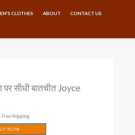
N’S CLOTHES
ABOUT
CONTACT US
l
Current
 पर सीधी बातचीत Joyce
rice
s:
 Free Shipping
.
90.00.
UY NOW