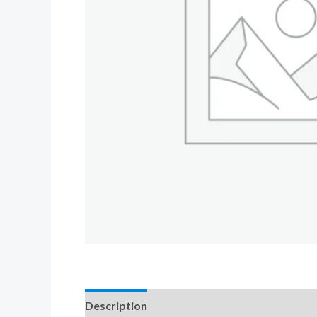
Description
Additional information
Revi