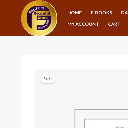
Skip
to
HOME
E-BOOKS
DA
content
MY ACCOUNT
CART
Sale!